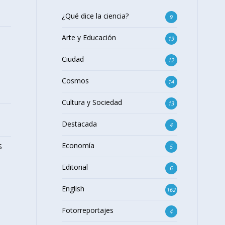
¿Qué dice la ciencia?
9
Arte y Educación
19
Ciudad
12
Cosmos
14
Cultura y Sociedad
13
Destacada
4
Economía
S
5
Editorial
6
English
162
Fotorreportajes
4