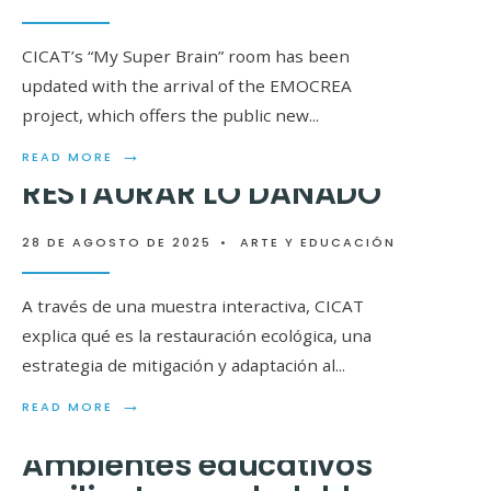
CICAT’s “My Super Brain” room has been
updated with the arrival of the EMOCREA
project, which offers the public new
...
→
READ MORE
RESTAURAR LO DAÑADO
28 DE AGOSTO DE 2025
•
ARTE Y EDUCACIÓN
10 años de jornadas
científicas en Llico
A través de una muestra interactiva, CICAT
explica qué es la restauración ecológica, una
estrategia de mitigación y adaptación al
...
31 DE ENERO DE 2025
•
ARTE Y EDUCACIÓN
→
→
READ MORE
READ MORE
Ambientes educativos