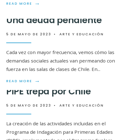
→
→
READ MORE
READ MORE
Una deuda pendiente
5 DE MAYO DE 2023
•
ARTE Y EDUCACIÓN
Cada vez con mayor frecuencia, vemos cómo las
demandas sociales actuales van permeando con
fuerza en las salas de clases de Chile. En
...
→
READ MORE
PIPE trepa por Chile
5 DE MAYO DE 2023
•
ARTE Y EDUCACIÓN
Laboratorio de
experiencias en arte
La creación de las actividades incluidas en el
Programa de Indagación para Primeras Edades