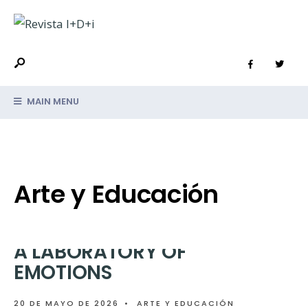
MAIN MENU
UN LABORATORIO DE
EMOCIONES
20 DE MAYO DE 2026
•
ARTE Y EDUCACIÓN
,
Arte y Educación
DESTACADA
→
READ MORE
A LABORATORY OF
EMOTIONS
20 DE MAYO DE 2026
•
ARTE Y EDUCACIÓN