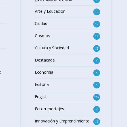
Arte y Educación
19
Ciudad
12
Cosmos
14
Cultura y Sociedad
13
Destacada
4
Economía
S
5
Editorial
6
English
162
Fotorreportajes
4
Innovación y Emprendimiento
12